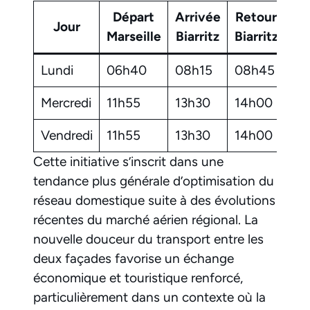
Départ
Arrivée
Retour
Ar
Jour
Marseille
Biarritz
Biarritz
Mar
Lundi
06h40
08h15
08h45
10
Mercredi
11h55
13h30
14h00
15
Vendredi
11h55
13h30
14h00
15
Cette initiative s’inscrit dans une
tendance plus générale d’optimisation du
réseau domestique suite à des évolutions
récentes du marché aérien régional. La
nouvelle douceur du transport entre les
deux façades favorise un échange
économique et touristique renforcé,
particulièrement dans un contexte où la