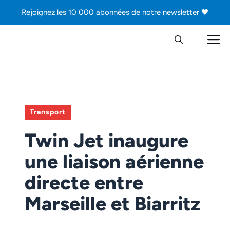
Aller
Rejoignez les 10 000 abonnées de notre newsletter 🖤
au
contenu
M
Transport
Twin Jet inaugure
une liaison aérienne
directe entre
Marseille et Biarritz