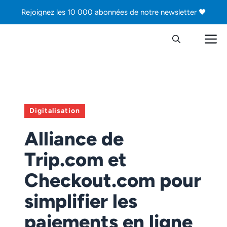
Aller
Rejoignez les 10 000 abonnées de notre newsletter 🖤
au
contenu
M
Digitalisation
Alliance de
Trip.com et
Checkout.com pour
simplifier les
paiements en ligne