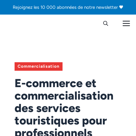
Aller
Rejoignez les 10 000 abonnées de notre newsletter 🖤
au
contenu
M
Commercialisation
E-commerce et
commercialisation
des services
touristiques pour
professionnels