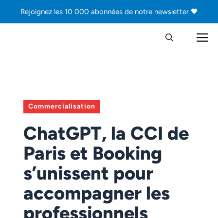
Aller
Rejoignez les 10 000 abonnées de notre newsletter 🖤
au
contenu
M
Commercialisation
ChatGPT, la CCI de
Paris et Booking
s’unissent pour
accompagner les
professionnels