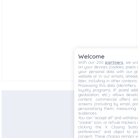
Welcome
With our 200
partners
, we wi
on your devices (cookies, pixels 
your personal data with our pa
website or in our emails, alrea
later, including in other contexts.
Processing this data (identifiers
loyalty programs, IP, postal ad
geolocation, etc.) allows deve
content, commercial offers a
screens (including by email, po
personalising them, measuring 
audiences.
You can "accept all" and withdra
"cookie" icon, or refuse trackers 
clicking the X Closing butt
preferences" and object to pro
consent. These choices remain va