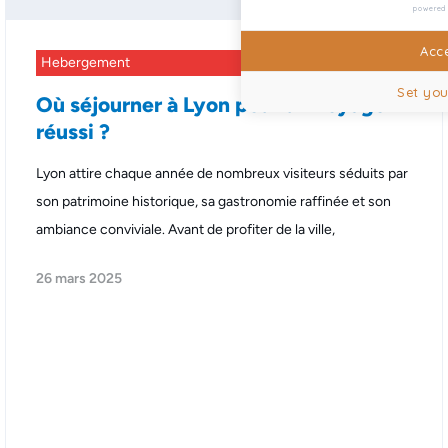
powered
Acce
Hebergement
Set you
Où séjourner à Lyon pour un voyage
réussi ?
Lyon attire chaque année de nombreux visiteurs séduits par
son patrimoine historique, sa gastronomie raffinée et son
ambiance conviviale. Avant de profiter de la ville,
26 mars 2025