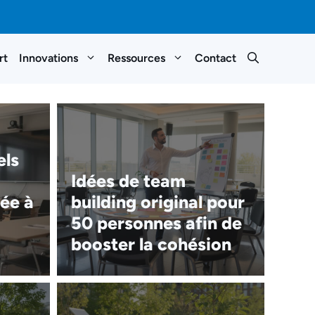
rt
Innovations
Ressources
Contact
els
Idées de team
ée à
building original pour
50 personnes afin de
booster la cohésion