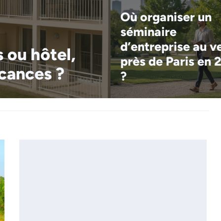
Où organiser un
séminaire
d’entreprise au v
 ou hôtel,
près de Paris en 
acances ?
?