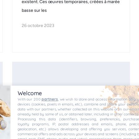
existent. Ces œuvres temporaires, créées à marée
basse sur les
26 octobre 2023
Welcome
With our 200
partners
, we wish to store and access information on yo
devices (cookies, pixels in emails, etc.), combine and share your person
data with our partners, whether collected on this website or in our email
already held by some of us, or obtained later, including in other contexts.
Processing this data (identifiers, browsing, preferences, purchase
loyalty programs, IP, postal addresses and emails, phone, preci
geolocation, etc.) allows developing and offering you services, conten
commercial offers and ads across your devices and screens (including 
Sites et Patrimoine
email, post, SMS, phone, audio, and video), personalising them, measuri