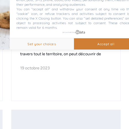
their performance, and analysing audiences.
La France préhistorique : les
You can "accept all" and withdraw your consent at any time via t
"cookie" icon, or refuse trackers and activities subject to consent 
sites archéologiques
clicking the X Closing button. You can also "set detailed preferences" a
object to processing activities not subject to consent. These choic
incontournables
remain valid for 6 months.
powered by
La France est riche en histoire et patrimoine, et sa
Set your choices
Accept all
période préhistorique ne fait pas exception. A
travers tout le territoire, on peut découvrir de
19 octobre 2023