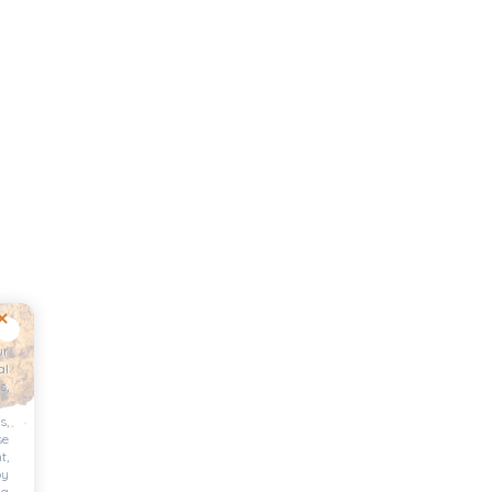
ur
al
s,
s,
se
t,
by
ng