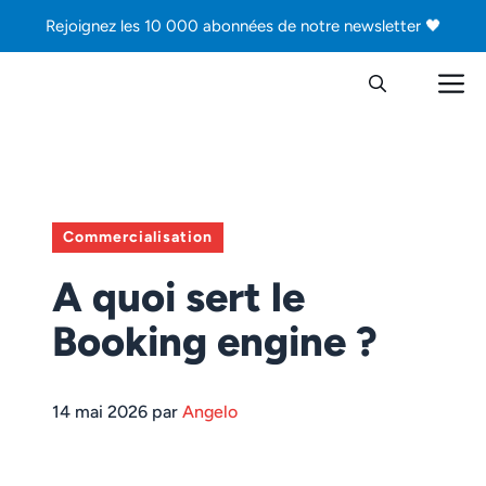
Aller
Rejoignez les 10 000 abonnées de notre newsletter 🖤
au
contenu
M
Commercialisation
A quoi sert le
Booking engine ?
14 mai 2026 par
Angelo