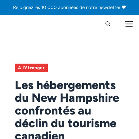
Aller
Rejoignez les 10 000 abonnées de notre newsletter 🖤
au
contenu
M
A l'étranger
Les hébergements
du New Hampshire
confrontés au
déclin du tourisme
canadien