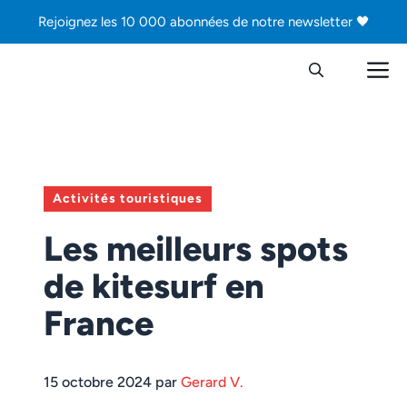
Aller
Rejoignez les 10 000 abonnées de notre newsletter 🖤
au
contenu
M
Activités touristiques
Les meilleurs spots
de kitesurf en
France
15 octobre 2024 par
Gerard V.