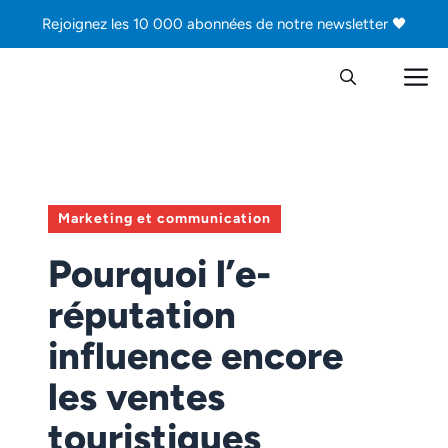
Aller
Rejoignez les 10 000 abonnées de notre newsletter 🖤
au
contenu
M
Marketing et communication
Pourquoi l’e-
réputation
influence encore
les ventes
touristiques