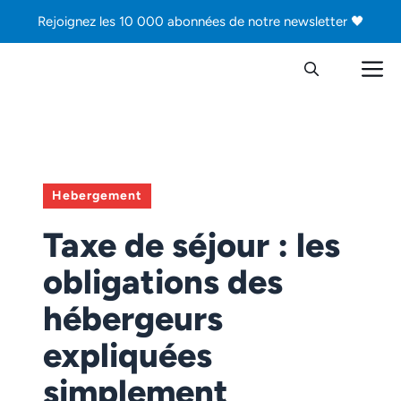
Aller
Rejoignez les 10 000 abonnées de notre newsletter 🖤
au
contenu
M
Hebergement
Taxe de séjour : les
obligations des
hébergeurs
expliquées
simplement