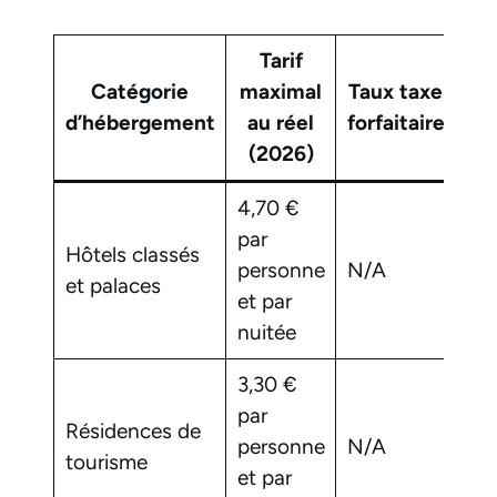
Tarif
Catégorie
maximal
Taux taxe
Ex
d’hébergement
au réel
forfaitaire
pr
(2026)
4,70 €
par
Min
Hôtels classés
personne
N/A
con
et palaces
et par
sai
nuitée
3,30 €
par
Pe
Résidences de
personne
N/A
hé
tourisme
et par
d’