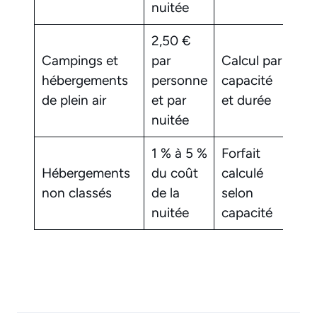
nuitée
2,50 €
Campings et
par
Calcul par
Lo
hébergements
personne
capacité
loy
de plein air
et par
et durée
nuitée
1 % à 5 %
Forfait
Ex
Hébergements
du coût
calculé
sel
non classés
de la
selon
co
nuitée
capacité