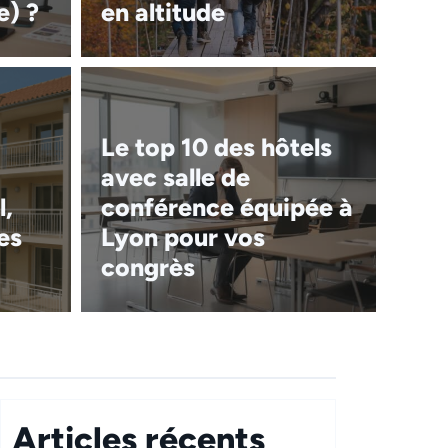
e) ?
en altitude
Le top 10 des hôtels
avec salle de
l,
conférence équipée à
es
Lyon pour vos
congrès
Articles récents