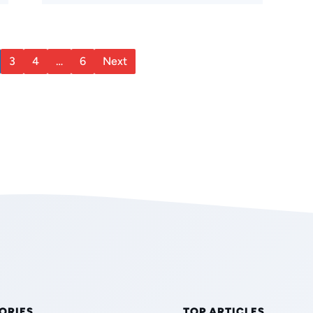
3
4
…
6
Next
ORIES
TOP ARTICLES