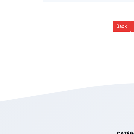
Back
CATÉG