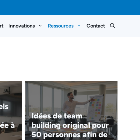
rt
Innovations
Ressources
Contact
els
Idées de team
ée à
building original pour
50 personnes afin de