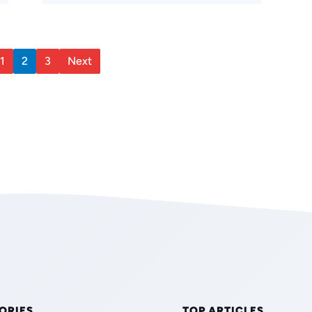
1
2
3
Next
ORIES
TOP ARTICLES