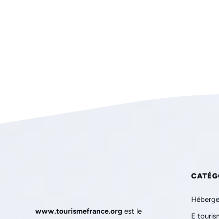
CATÉG
Héberge
www.tourismefrance.org
est le
E touris