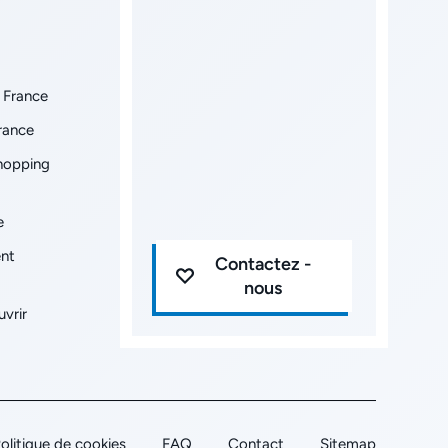
 France
France
shopping
e
ent
Contactez -
nous
uvrir
olitique de cookies
FAQ
Contact
Sitemap