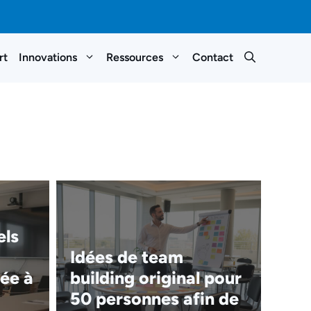
rt
Innovations
Ressources
Contact
els
Idées de team
ée à
building original pour
50 personnes afin de